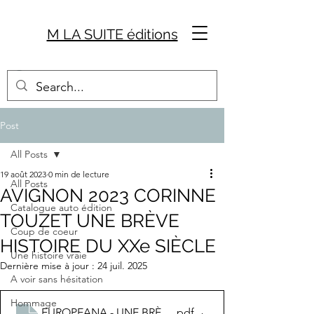
M LA SUITE éditions
Post
All Posts
19 août 2023
0 min de lecture
All Posts
AVIGNON 2023 CORINNE
Catalogue auto édition
TOUZET UNE BRÈVE
Coup de coeur
HISTOIRE DU XXe SIÈCLE
Une histoire vraie
Dernière mise à jour :
24 juil. 2025
A voir sans hésitation
Hommage
EUROPEANA - UNE BRÈVE HISTOIRE DU XXe SIÈCLE
.pdf