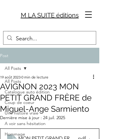
M LA SUITE éditions
Post
All Posts
19 août 2023
0 min de lecture
All Posts
AVIGNON 2023 MON
Catalogue auto édition
PETIT GRAND FRÈRE de
Coup de coeur
Miguel-Ange Sarmiento
Une histoire vraie
Dernière mise à jour :
24 juil. 2025
A voir sans hésitation
Hommage
.pdf
MON PETIT GRAND FRERE correction