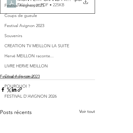
Télécharger PDF • 225KB
Festival Avignon 2025
Coups de gueule
Festival Avignon 2023
Souvenirs
CREATION TV MEILLON LA SUITE
Hervé MEILLON raconte...
LIVRE HERVE MEILLON
Coups de cœur
Festival Avignon 2023
POURQUOI ?
FESTIVAL D'AVIGNON 2026
Voir tout
Posts récents