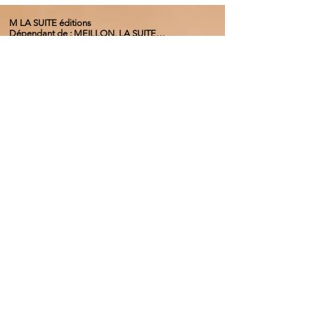
M LA SUITE éditions
Dépendant de : MEILLON, LA SUITE…
PRODUCTIONS
NUMERO AU REGISTRE DES EDITEURS 14.586
mlasuiteeditionsbelgi
que@gmail.com
+
33 7 67 49 40 09
🎧 Podcast : Meillon, la suite – Disponible sur toutes
les plateformes
🔗
https://podcast.ausha.co/meillonlasuite
📰 Articles & Éditions :
🔗
www.mlasuiteeditions.com
🎙️ Critiques & Hommages :
🔗
soundcloud.com/hervemeillon
✉️ Email :
meillonlasuite@gmail.com
📞 Tél. : +33 7 67 49 40 09 (France) | +32 475 71 27 59
(Belgique)
MEILLON, LA SUITE PRODUCTIONS
N° Entreprise :
0675. 626. 378
A.S.B.L
Banque :