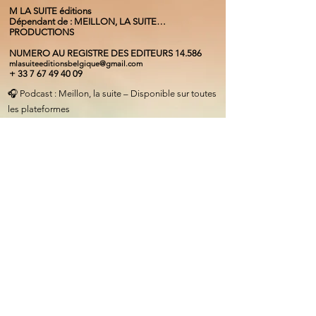
M LA SUITE éditions
Dépendant de : MEILLON, LA SUITE…
PRODUCTIONS
NUMERO AU REGISTRE DES EDITEURS 14.586
mlasuiteeditionsbelgi
que@gmail.com
+
33 7 67 49 40 09
🎧 Podcast : Meillon, la suite – Disponible sur toutes
les plateformes
🔗
https://podcast.ausha.co/meillonlasuite
📰 Articles & Éditions :
🔗
www.mlasuiteeditions.com
🎙️ Critiques & Hommages :
🔗
soundcloud.com/hervemeillon
✉️ Email :
meillonlasuite@gmail.com
📞 Tél. : +33 7 67 49 40 09 (France) | +32 475 71 27 59
(Belgique)
MEILLON, LA SUITE PRODUCTIONS
N° Entreprise :
0675. 626. 378
A.S.B.L
Banque :
BE94
9734 4929 2314