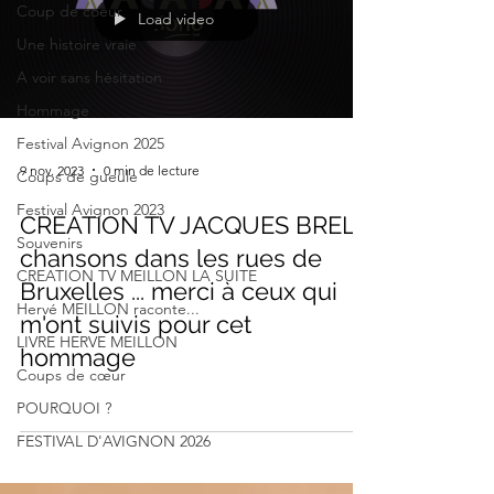
Coup de coeur
Load video
Une histoire vraie
A voir sans hésitation
Hommage
Festival Avignon 2025
9 nov. 2023
0 min de lecture
Coups de gueule
Festival Avignon 2023
CREATION TV JACQUES BREL
Souvenirs
chansons dans les rues de
CREATION TV MEILLON LA SUITE
Bruxelles ... merci à ceux qui
Hervé MEILLON raconte...
m'ont suivis pour cet
LIVRE HERVE MEILLON
hommage
Coups de cœur
POURQUOI ?
FESTIVAL D'AVIGNON 2026