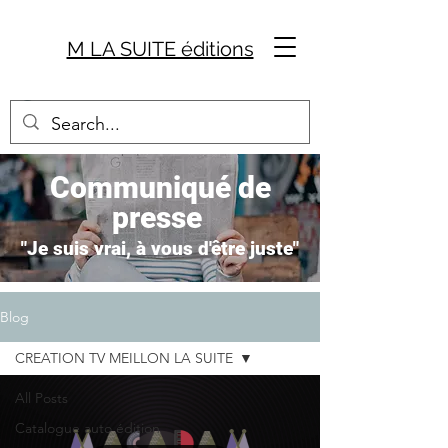
M LA SUITE éditions
Communiqué de
presse
"Je suis vrai, à vous d'être juste"
Blog
CREATION TV MEILLON LA SUITE
All Posts
Catalogue auto édition