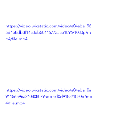
https://video.wixstatic.com/video/a04aba_96
5d4e8db3f14c3eb50446773ace1896/1080p/m
p4/file.mp4
https://video.wixstatic.com/video/a04aba_0a
91156e96a240808079adbc7f0d9183/1080p/mp
4/file.mp4