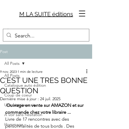
M LA SUITE éditions
Post
All Posts
9 nov. 2023
1 min de lecture
All Posts
C'EST UNE TRES BONNE
Catalogue auto édition
QUESTION
Coup de coeur
Dernière mise à jour :
24 juil. 2025
Une histoire vraie
 Ouvrage en vente sur AMAZON et sur 
commande chez votre libraire ...
A voir sans hésitation
Livre de 17 rencontres avec des 
Hommage
personnalités de tous bords . Des 