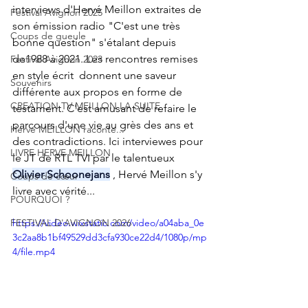
interviews d'Hervé Meillon extraites de 
Festival Avignon 2025
son émission radio "C'est une très 
Coups de gueule
bonne question" s'étalant depuis 
de1988 à 2021. Les rencontres remises 
Festival Avignon 2023
en style écrit  donnent une saveur 
Souvenirs
différente aux propos en forme de 
CREATION TV MEILLON LA SUITE
testament. C'est amusant de refaire le 
parcours d'une vie au grès des ans et 
Hervé MEILLON raconte...
des contradictions. Ici interviewes pour 
LIVRE HERVE MEILLON
le JT de RTL TVI par le talentueux  
Olivier Schoonejans
 , Hervé Meillon s'y 
Coups de cœur
livre avec vérité...
POURQUOI ?
FESTIVAL D'AVIGNON 2026
https://video.wixstatic.com/video/a04aba_0e
3c2aa8b1bf49529dd3cfa930ce22d4/1080p/mp
4/file.mp4