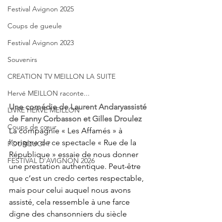
Festival Avignon 2025
Coups de gueule
Festival Avignon 2023
Souvenirs
CREATION TV MEILLON LA SUITE
Hervé MEILLON raconte...
Une comédie de Laurent Andaryassisté 
LIVRE HERVE MEILLON
de Fanny Corbasson et Gilles Droulez
Coups de cœur
La compagnie « Les Affamés » à 
l’origine de ce spectacle « Rue de la 
POURQUOI ?
République » essaie de nous donner 
FESTIVAL D'AVIGNON 2026
une prestation authentique. Peut-être 
que c’est un credo certes respectable, 
mais pour celui auquel nous avons 
assisté, cela ressemble à une farce 
digne des chansonniers du siècle 