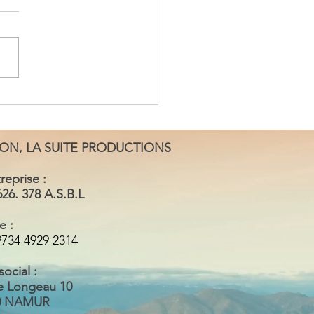
AME BAYE AU REVOIR
LON, LA SUITE PRODUCTIONS
reprise :
626. 378 A.S.B.L
e :
734 4929 2314
social :
e Longeau 10
0 NAMUR