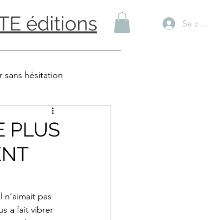
TE éditions
Se conne
r sans hésitation
23
Souvenirs
E PLUS
ENT
E MEILLON
 n’aimait pas 
 a fait vibrer 