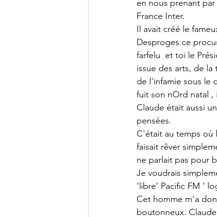
en nous prenant par l
France Inter.
Il avait créé le fa
Desproges ce procure
farfelu  et toi le Pré
issue des arts, de la
de l'infamie sous le
fuit son nOrd natal , 
Claude était aussi un
pensées.
C'était au temps où l
faisait rêver simplem
ne parlait pas pour b
Je voudrais simplemen
‘libre’ Pacific FM ‘ l
Cet homme m'a donné 
boutonneux. Claude é