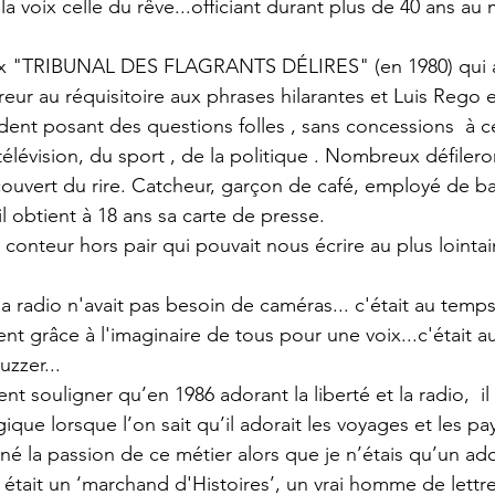
a voix celle du rêve...officiant durant plus de 40 ans au 
meux "TRIBUNAL DES FLAGRANTS DÉLIRES" (en 1980) qui a 
ur au réquisitoire aux phrases hilarantes et Luis Rego 
sident posant des questions folles , sans concessions  à ce
 télévision, du sport , de la politique . Nombreux défiler
 couvert du rire. Catcheur, garçon de café, employé de
il obtient à 18 ans sa carte de presse. 
 conteur hors pair qui pouvait nous écrire au plus lointa
a radio n'avait pas besoin de caméras... c'était au temps
ent grâce à l'imaginaire de tous pour une voix...c'était a
uzzer...
t souligner qu’en 1986 adorant la liberté et la radio,  il
ogique lorsque l’on sait qu’il adorait les voyages et les pay
la passion de ce métier alors que je n’étais qu’un ado
tait un ‘marchand d'Histoires’, un vrai homme de lettres