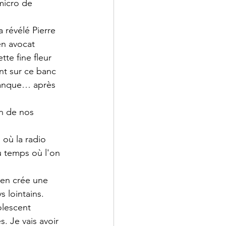
micro de 
révélé Pierre 
en avocat 
tte fine fleur 
ont sur ce banc 
 banque… après 
in de nos 
 où la radio 
u temps où l'on 
 en crée une 
s lointains.
lescent 
. Je vais avoir 