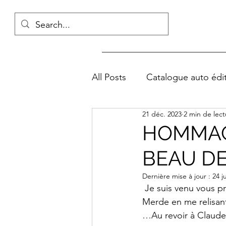
All Posts
Catalogue auto édi
21 déc. 2023
2 min de lect
Hommage
Festival Avi
HOMMAGE
BEAU DE
CREATION TV MEILLON LA
Dernière mise à jour :
24 j
 Je suis venu vous
Coups de cœur
POURQ
Merde en me relisant
…Au revoir à Claude V