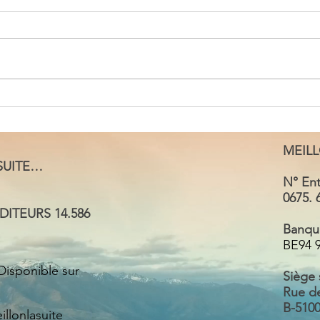
MEMENE LA VOIX D'RTL
MAD
MEIL
 SUITE…
N° Ent
0675. 
ITEURS 14.586
Banqu
BE94 9
 Disponible sur
Siège 
Rue d
B-510
llonlasuite