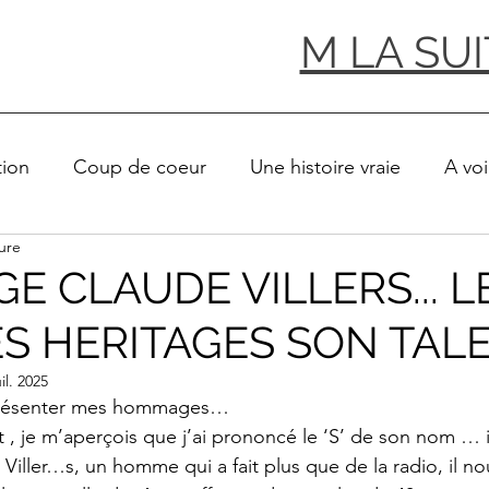
M LA SUI
tion
Coup de coeur
Une histoire vraie
A voi
ure
gnon 2025
Coups de gueule
Festival Avignon 20
 CLAUDE VILLERS... L
S HERITAGES SON TAL
 SUITE
Hervé MEILLON raconte...
LIVRE HERV
uil. 2025
 présenter mes hommages…  
UOI ?
FESTIVAL D'AVIGNON 2026
 , je m’aperçois que j’ai prononcé le ‘S’ de son nom … il
iller…s, un homme qui a fait plus que de la radio, il nous