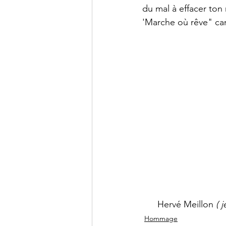
du mal à effacer to
'Marche où rêve" ca
      Hervé Meillon 
( 
Hommage