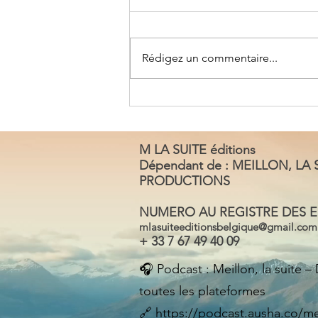
Rédigez un commentaire...
JE NE JOUERAI PLUS DE
LUTH AVEC ABDELLAWAD
DOUKALI...
M LA SUITE éditions
Dépendant de : MEILLON, LA
PRODUCTIONS
NUMERO AU REGISTRE DES ED
mlasuiteeditionsbelgi
que@gmail.com
+ 33 7 67 49 40 09
🎧 Podcast : Meillon, la suite –
toutes les plateformes
🔗
https://podcast.ausha.co/mei