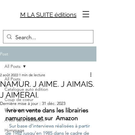
M LA SUITE éditions
Post
All Posts
2 août 2022
1 min de lecture
All Posts
NAMUR. J AIME. J AIMAIS.
Catalogue auto édition
J AIMERAI.
Coup de coeur
Dernière mise à jour :
31 déc. 2023
ivre en vente dans les librairies 
Une histoire vraie
l
namuroises et sur  Amazon
A voir sans hésitation
   Sur base d’interviews réalisées à partir 
Hommage
de 1982 jusqu’en 1985 dans le cadre de 