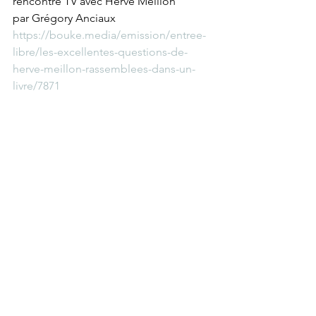
rencontre TV avec Hervé Meillon  
par Grégory Anciaux 
https://bouke.media/emission/entree-
libre/les-excellentes-questions-de-
herve-meillon-rassemblees-dans-un-
livre/7871