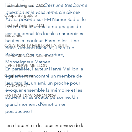
l’émission radio « 
C’est une très bonne 
Festival Avignon 2025
question et je vous remercie de me 
Coups de gueule
l’avoir posée
 » sur FM Namur Radio, le 
Festival Avignon 2023
livre compilera des témoignages de 
ces personnalités locales namuroises 
Souvenirs
hautes en couleur. Parmi elles, Tine 
CREATION TV MEILLON LA SUITE
Briac, Armand Marlaire, Jean-Luc 
Balthazar, Claude Laverdure, 
Hervé MEILLON raconte...
Monseigneur Mathen… 
LIVRE HERVE MEILLON
En parallèle, l’auteur Hervé Meillon  a 
Coups de cœur
également rencontré un membre de 
leur famille, un ami, un proche pour 
POURQUOI ?
évoquer ensemble la mémoire et les 
FESTIVAL D'AVIGNON 2026
souvenirs liés à cette personne. Un 
grand moment d’émotion en 
perspective !
 en cliquant ci-dessous interview de la 